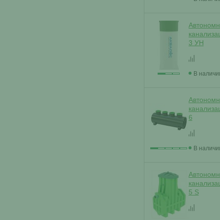
Автономн
канализа
3 УН
В наличи
Автономн
канализа
6
В наличи
Автономн
канализа
5 S