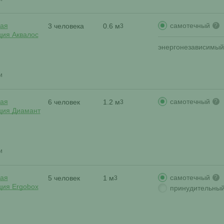
самотечный
ая
3 человека
0.6 м
?
3
ция Аквалос
энергонезависимый
и
самотечный
ая
6 человек
1.2 м
?
3
ция Диамант
и
самотечный
ая
5 человек
1 м
?
3
ция Ergobox
принудительны