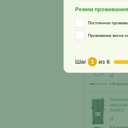
Режим проживани
Автономн
канализа
4
Постоянное прожива
Проживание весна-ос
В наличи
Автономн
Шаг
1
из 6
канализа
3
В наличи
Автономн
канализа
Антей 5
В наличи