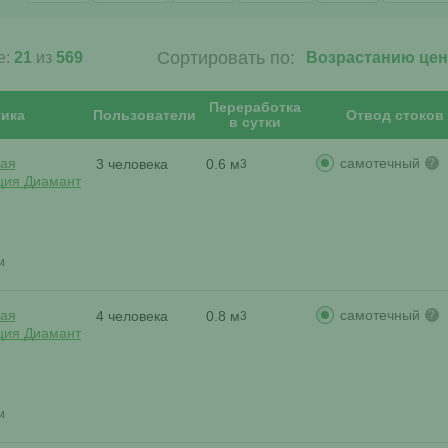
Сортировать по:
е:
21
из
569
Переработка
ика
Пользователи
Отвод стоков
в сутки
самотечный
ая
3 человека
0.6 м
?
3
ция Диамант
и
самотечный
ая
4 человека
0.8 м
?
3
ция Диамант
и