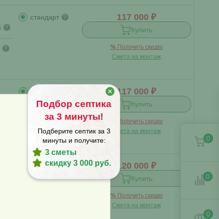
117 000 ₽
стандарт
?
й
?
Купить
%
Получить скидку
?
Смета на монтаж
117 000 ₽
стандарт
?
й
?
Подбор септика
Купить
за 3 минуты!
%
Получить скидку
?
Подберите септик за 3
Смета на монтаж
0
минуты и получите:
3 сметы
скидку 3 000 руб.
120 000 ₽
стандарт
?
лонг
?
0
Купить
%
Получить скидку
Смета на монтаж
0