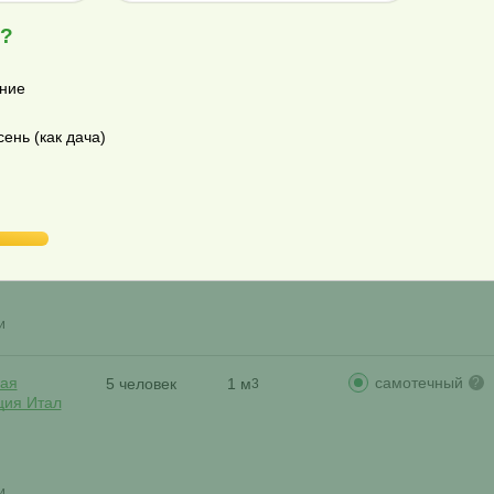
я?
самотечный
ая
4 человека
0.9 м
?
3
ция Малахит
принудительны
ние
ень (как дача)
и
самотечный
ая
3 человека
0.5 м
?
3
ция Заубер
и
самотечный
ая
5 человек
1 м
?
3
ция Итал
и