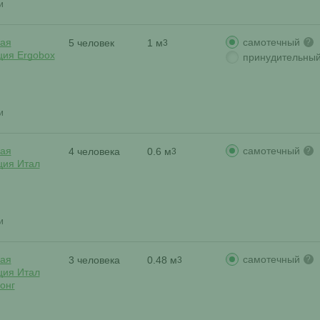
и
самотечный
ая
5 человек
1 м
?
3
ция Ergobox
принудительны
и
самотечный
ая
4 человека
0.6 м
?
3
ция Итал
и
самотечный
ая
3 человека
0.48 м
?
3
ция Итал
онг