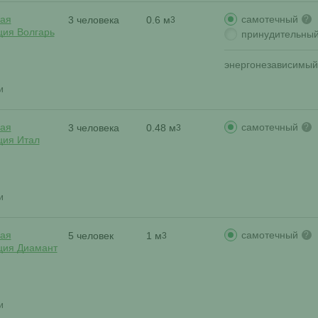
самотечный
ая
3 человека
0.6 м
?
3
ция Волгарь
принудительны
энергонезависимый
и
самотечный
ая
3 человека
0.48 м
?
3
ция Итал
и
самотечный
ая
5 человек
1 м
?
3
ция Диамант
и