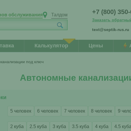
+7 (800) 350
нов обслуживания
Талдом
Заказать обратны
text@septik-rus.ru
тавка
Калькулятор
Цены
канализации под ключ
Автономные канализаци
рки
5 человек
6 человек
7 человек
8 человек
9 чел
2 куба
2.5 куба
3 куба
3.5 куба
4 куба
4.5 куб