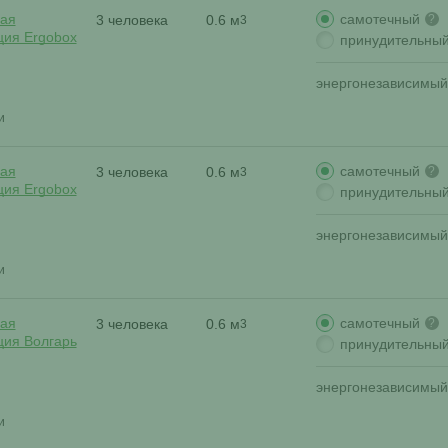
самотечный
ая
3 человека
0.6 м
?
3
ция Ergobox
принудительны
энергонезависимый
и
самотечный
ая
3 человека
0.6 м
?
3
ция Ergobox
принудительны
энергонезависимый
и
самотечный
ая
3 человека
0.6 м
?
3
ция Волгарь
принудительны
энергонезависимый
и