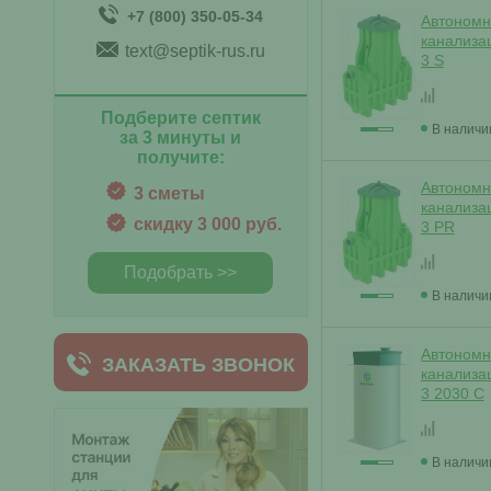
+7 (800) 350-05-34
Автономн
канализа
text@septik-rus.ru
3 S
Подберите септик
В наличи
за 3 минуты и
получите:
Автономн
3 сметы
канализа
скидку 3 000 руб.
3 PR
Подобрать >>
В наличи
Автономн
ЗАКАЗАТЬ ЗВОНОК
канализа
3 2030 С
В наличи