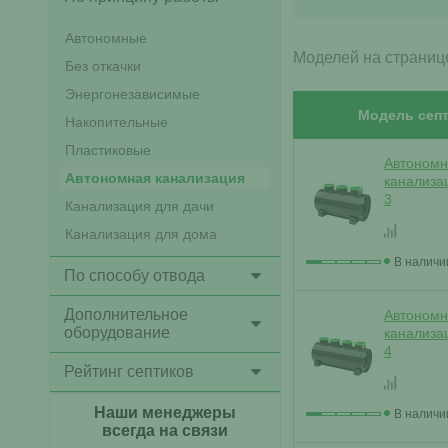
Автономные
Моделей на страниц
Без откачки
Энергонезависимые
Модель септ
Накопительные
Пластиковые
Автономн
Автономная канализация
канализа
3
Канализация для дачи
Канализация для дома
В наличи
По способу отвода
Дополнительное
Автономн
оборудование
канализа
4
Рейтинг септиков
Наши менеджеры
В наличи
всегда на связи