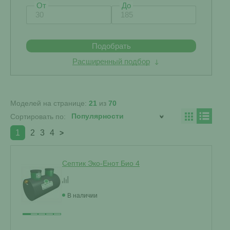
От
До
Подобрать
Расширенный подбор
Моделей на странице:
21
из
70
Сортировать по:
1
2
3
4
>
Септик Эко-Енот Био 4
В наличии