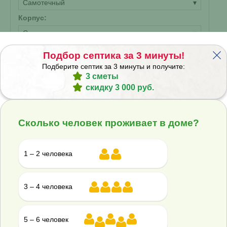
Самотечный
▾
Корпус:
Стандарт
▾
379 450 ₽
Подбор септика за 3 минуты!
Подберите септик за 3 минуты и получите:
Купить
3 сметы
Смета на монтаж
%
Получить скидку
скидку 3 000 руб.
Сколько человек проживает в доме?
Септик Гринлос Аэро 25 Пр Миди
1 – 2 человека
В наличии
3 – 4 человека
Проживание:
25 человек
Объем переработки:
4 м
3
5 – 6 человек
Отвод стоков: