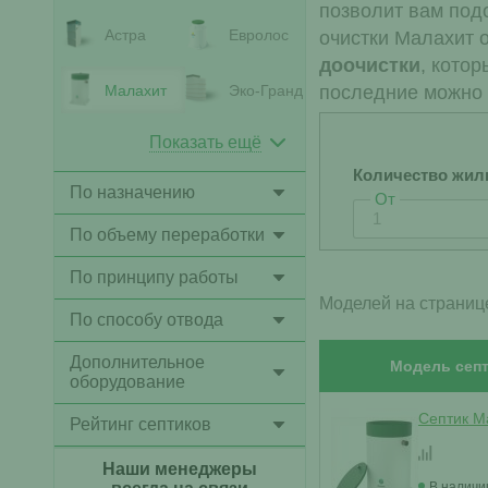
позволит вам под
Астра
Евролос
очистки Малахит 
доочистки
, кото
Малахит
Эко-Гранд
последние можно 
Показать ещё
Количество жил
По назначению
От
По объему переработки
По принципу работы
Моделей на страниц
По способу отвода
Дополнительное
Модель септ
оборудование
Септик Ма
Рейтинг септиков
Наши менеджеры
В наличи