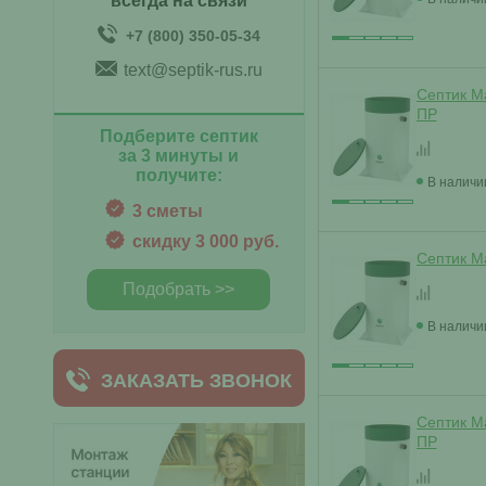
всегда на связи
+7 (800) 350-05-34
text@septik-rus.ru
Септик Ма
ПР
Подберите септик
за 3 минуты и
получите:
В наличи
3 сметы
скидку 3 000 руб.
Септик Ма
Подобрать >>
В наличи
ЗАКАЗАТЬ ЗВОНОК
Септик Ма
ПР