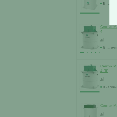
В наличи
Септик М
4
В наличи
Септик М
4 ПР
В наличи
Септик М