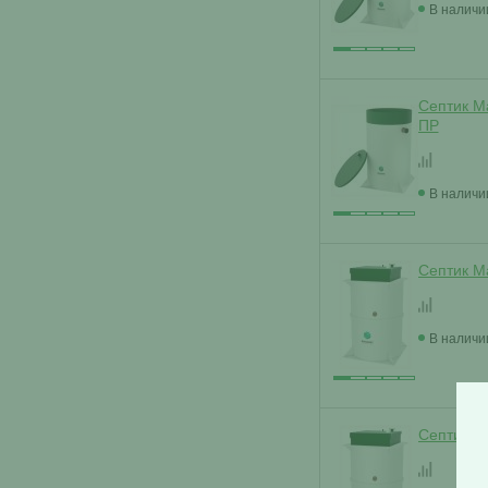
В наличи
Септик Ма
ПР
В наличи
Септик М
В наличи
Септик М