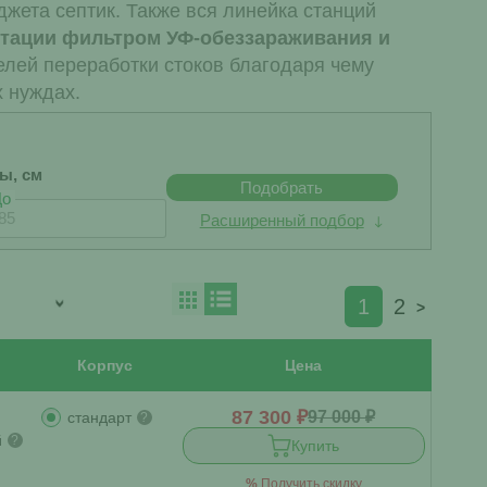
жета септик. Также вся линейка станций
тации фильтром УФ-обеззараживания и
елей переработки стоков благодаря чему
 нуждах.
бы, см
Подобрать
До
Расширенный подбор
1
2
>
Корпус
Цена
87 300 ₽
97 000 ₽
стандарт
?
й
?
Купить
%
Получить скидку