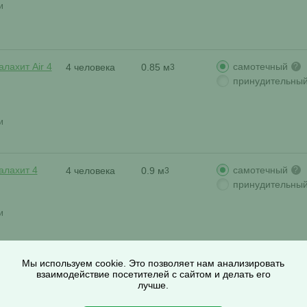
и
самотечный
лахит Air 4
4 человека
0.85 м
?
3
принудительны
и
самотечный
алахит 4
4 человека
0.9 м
?
3
принудительны
и
Мы используем cookie. Это позволяет нам анализировать
самотечный
алахит 4 ПР
взаимодействие посетителей с сайтом и делать его
4 человека
0.9 м
?
3
лучше.
принудительны