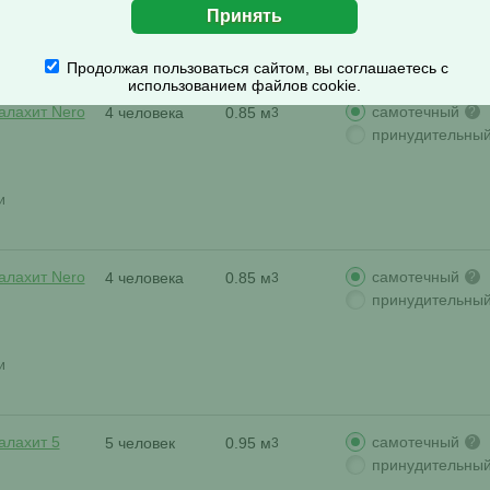
и
Продолжая пользоваться сайтом, вы соглашаетесь с
использованием файлов cookie.
самотечный
алахит Nero
4 человека
0.85 м
?
3
принудительны
и
самотечный
алахит Nero
4 человека
0.85 м
?
3
принудительны
и
самотечный
алахит 5
5 человек
0.95 м
?
3
принудительны