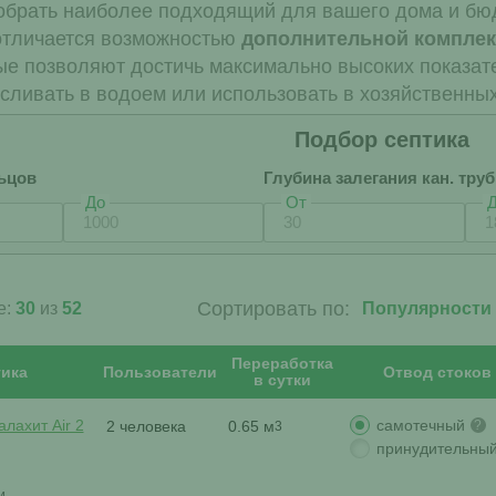
обрать наиболее подходящий для вашего дома и бюд
отличается возможностью
дополнительной комплек
рые позволяют достичь максимально высоких показат
сливать в водоем или использовать в хозяйственных
Подбор септика
ьцов
Глубина залегания кан. тру
До
От
Сортировать по:
е:
30
из
52
Переработка
ика
Пользователи
Отвод стоков
в сутки
самотечный
лахит Air 2
2 человека
0.65 м
?
3
принудительны
и