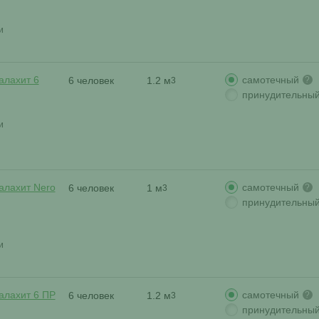
и
самотечный
алахит 6
6 человек
1.2 м
?
3
принудительны
и
самотечный
алахит Nero
6 человек
1 м
?
3
принудительны
и
самотечный
алахит 6 ПР
6 человек
1.2 м
?
3
принудительны