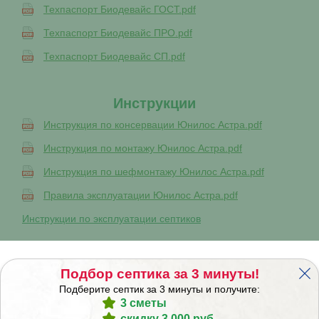
Техпаспорт Биодевайс ГОСТ.pdf
Техпаспорт Биодевайс ПРО.pdf
Техпаспорт Биодевайс СП.pdf
Инструкции
Инструкция по консервации Юнилос Астра.pdf
Инструкция по монтажу Юнилос Астра.pdf
Инструкция по шефмонтажу Юнилос Астра.pdf
Правила эксплуатации Юнилос Астра.pdf
Инструкции по эксплуатации септиков
Сервисное обслуживание
Подбор септика за 3 минуты!
Сервисное обслуживание Юнилос Астра.pdf
Подберите септик за 3 минуты и получите:
3 сметы
скидку 3 000 руб.