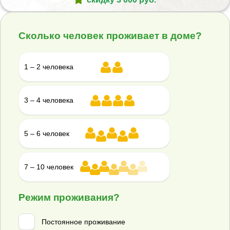
Гарантийная книжка
Гарантийная книжка Юнилос Астра.pdf
Сколько человек проживает в доме?
Наши менеджеры
всегда на связи
1 – 2 человека
+7 (800) 350-05-34
text@septik-rus.ru
3 – 4 человека
Подберите септик
5 – 6 человек
за 3 минуты и получите:
3 сметы
7 – 10 человек
скидку 3 000 руб.
Подобрать >>
Режим проживания?
Постоянное проживание