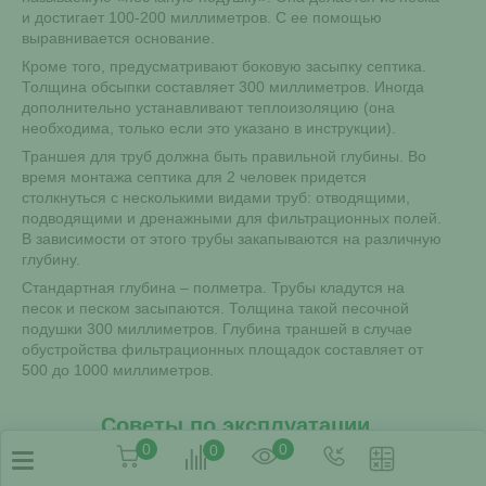
и достигает 100-200 миллиметров. С ее помощью
выравнивается основание.
Кроме того, предусматривают боковую засыпку септика.
Толщина обсыпки составляет 300 миллиметров. Иногда
дополнительно устанавливают теплоизоляцию (она
необходима, только если это указано в инструкции).
Траншея для труб должна быть правильной глубины. Во
время монтажа септика для 2 человек придется
столкнуться с несколькими видами труб: отводящими,
подводящими и дренажными для фильтрационных полей.
В зависимости от этого трубы закапываются на различную
глубину.
Стандартная глубина – полметра. Трубы кладутся на
песок и песком засыпаются. Толщина такой песочной
подушки 300 миллиметров. Глубина траншей в случае
обустройства фильтрационных площадок составляет от
500 до 1000 миллиметров.
Советы по эксплуатации
0
0
0
Следует избегать постоянной работы станции на износ,
так как это приведет к скорому выходу его из строя. Кроме