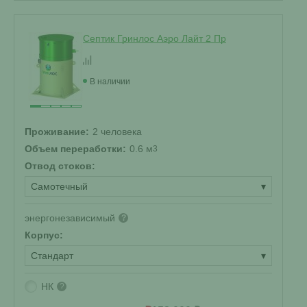
Септик Гринлос Аэро Лайт 2 Пр
В наличии
Проживание:
2 человека
Объем переработки:
0.6 м
3
Отвод стоков:
Самотечный
▾
энергонезависимый
?
Корпус:
Стандарт
▾
НК
?