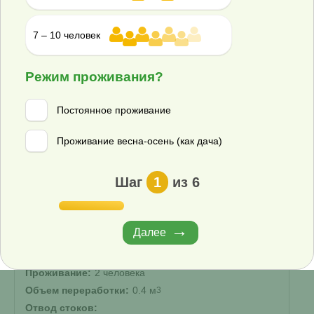
энергонезависимый
?
Корпус:
7 – 10 человек
Стандарт
▾
Режим проживания?
113 000 ₽
Купить
Постоянное проживание
Смета на монтаж
%
Получить скидку
Проживание весна-осень (как дача)
Септик Биодевайс Эко+ 2 H
Шаг
1
из 6
В наличии
Далее
Проживание:
2 человека
Объем переработки:
0.4 м
3
Отвод стоков: