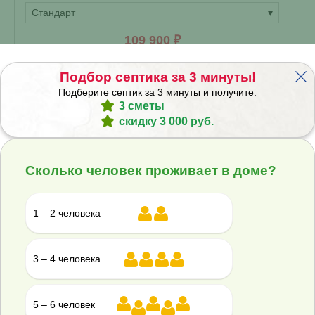
Стандарт
▾
109 900 ₽
Купить
Подбор септика за 3 минуты!
Смета на монтаж
%
Получить скидку
Подберите септик за 3 минуты и получите:
3 сметы
скидку 3 000 руб.
Септик Аквалос 2 УН
Сколько человек проживает в доме?
В наличии
1 – 2 человека
Проживание:
2 человека
Объем переработки:
0.4 м
3
3 – 4 человека
Отвод стоков:
самотечный
▾
5 – 6 человек