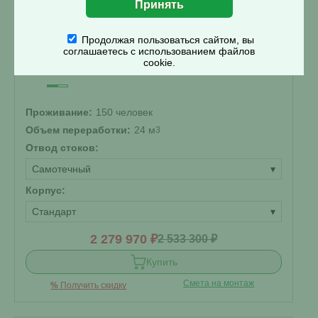
Септик Топас 150 Пр
Продолжая пользоваться сайтом, вы
соглашаетесь с использованием файлов
В наличии
cookie.
Проживание:
150 человек
Объем переработки:
24 м
3
Отвод стоков:
Самотечный
▾
Корпус:
Стандарт
▾
2 279 970 ₽
2 533 300 ₽
Купить
Смета на монтаж
%
Получить скидку