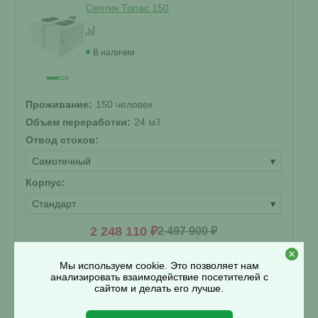
Септик Топас 150
В наличии
Проживание:
150 человек
Объем переработки:
24 м
3
Отвод стоков:
Самотечный
▾
Корпус:
Стандарт
▾
2 248 110 ₽
2 497 900 ₽
Купить
Мы используем cookie. Это позволяет нам
Смета на монтаж
анализировать взаимодействие посетителей с
%
Получить скидку
сайтом и делать его лучше.