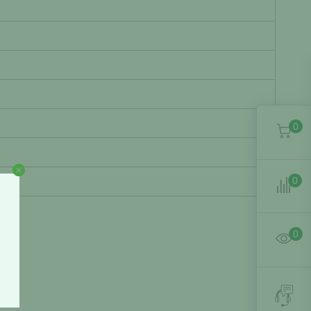
0
0
0