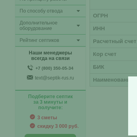
По способу отвода
ОГРН
Дополнительное
ИНН
оборудование
Рейтинг септиков
Расчетный счет
Наши менеджеры
Кор счет
всегда на связи
БИК
+7 (800) 350-05-34
text@septik-rus.ru
Наименование 
Подберите септик
за 3 минуты и
получите:
3 сметы
скидку 3 000 руб.